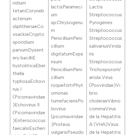
ridium
lactisParameci
Lactis
tetaniCoryneb
um
Streptococcus
acterium
sp.Chrysogenu
Pyrogenes
diphtheriaeCo
m
Streptococcus
xsackieCrypto
PenicilliumPeni
Streptococcus
sporidium
cillium
salivariusVirida
parvumDysent
digitatumExpa
ns
ery bacilliE.
nsum
Streptococcus
hystoliticaEber
PenicilliumPeni
TrichosporonV
thella
cillium
ariola Virus
typhosaEchovi
roquefortiPhyt
(Poxviridae)Vi
rus I
omonas
brio
(Picornaviridae
tumefaciensPo
choleraeVibrio
)Echovirus II
liovirus
commaVirus
(Picornaviridae
(picornaviridae
de la Hepatitis
)Enterococcus
)Proteus
A (VHA)Virus
faecalisEscheri
vulgarisPseudo
de la Hepatitis