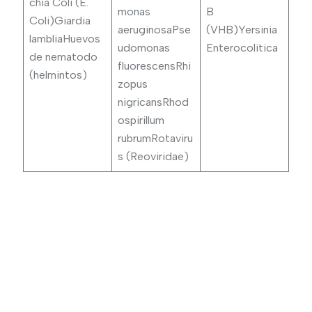
chia Coli (E.
monas
B
Coli)Giardia
aeruginosaPse
(VHB)Yersinia
lambliaHuevos
udomonas
Enterocolitica
de nematodo
fluorescensRhi
(helmintos)
zopus
nigricansRhod
ospirillum
rubrumRotaviru
s (Reoviridae)