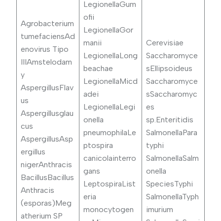
LegionellaGum
ofii
Agrobacterium
LegionellaGor
tumefaciensAd
manii
Cerevisiae
enovirus Tipo
LegionellaLong
Saccharomyce
IIIAmstelodam
beachae
sEllipsoideus
y
LegionellaMicd
Saccharomyce
AspergillusFlav
adei
sSaccharomyc
us
LegionellaLegi
es
Aspergillusglau
onella
sp.Enteritidis
cus
pneumophilaLe
SalmonellaPara
AspergillusAsp
ptospira
typhi
ergillus
canicolainterro
SalmonellaSalm
nigerAnthracis
gans
onella
BacillusBacillus
LeptospiraList
SpeciesTyphi
Anthracis
eria
SalmonellaTyph
(esporas)Meg
monocytogen
imurium
atherium SP