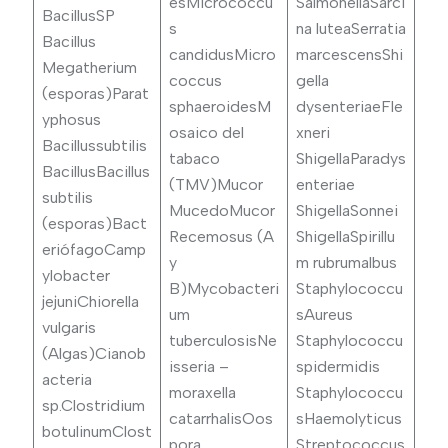
esMicrococcu
SalmonellaSarci
BacillusSP
s
na luteaSerratia
Bacillus
candidusMicro
marcescensShi
Megatherium
coccus
gella
(esporas)Parat
sphaeroidesM
dysenteriaeFle
yphosus
osaico del
xneri
Bacillussubtilis
tabaco
ShigellaParadys
BacillusBacillus
(TMV)Mucor
enteriae
subtilis
MucedoMucor
ShigellaSonnei
(esporas)Bact
Recemosus (A
ShigellaSpirillu
eriófagoCamp
y
m rubrumalbus
ylobacter
B)Mycobacteri
Staphylococcu
jejuniChiorella
um
sAureus
vulgaris
tuberculosisNe
Staphylococcu
(Algas)Cianob
isseria –
spidermidis
acteria
moraxella
Staphylococcu
sp.Clostridium
catarrhalisOos
sHaemolyticus
botulinumClost
pora
Streptococcus