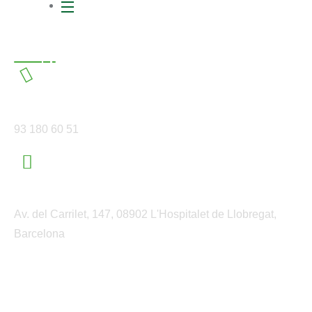
Contacto
Teléfono
93 180 60 51
Ubicación
Av. del Carrilet, 147, 08902 L'Hospitalet de Llobregat,
Barcelona
2026 © Ecodelsa Todos los derechos reservados.